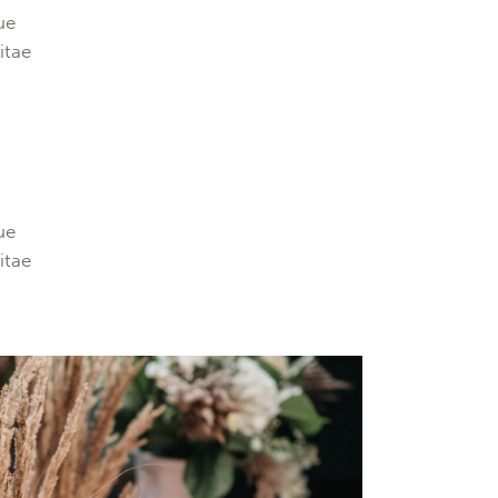
volume.
ue
itae
ue
itae