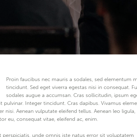
Q
Proin faucibus nec mauris a sodales, sed elementum m
tincidunt. Sed eget viverra egestas nisi in consequat. F
sodales augue a accumsan. Cras sollicitudin, ipsum eg
it pulvinar. Integer tincidunt. Cras dapibus. Vivamus ele
r nisi. Aenean vulputate eleifend tellus. Aenean leo ligula,
itor eu, consequat vitae, eleifend ac, enim.
t perspiciatis, unde omnis iste natus error sit voluptatem