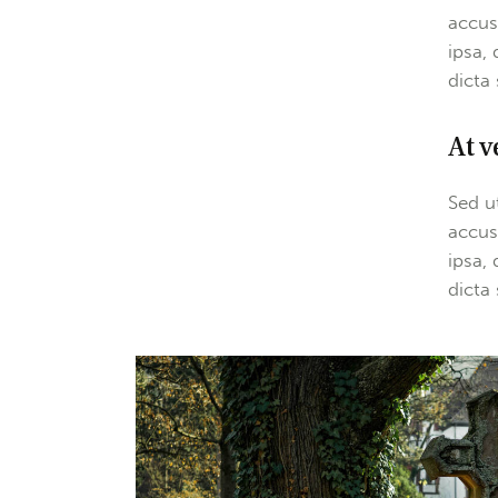
accus
ipsa, 
dicta
At v
Sed u
accus
ipsa, 
dicta 