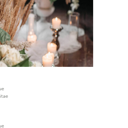
ue
itae
ue