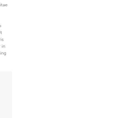
itae
o
Ut
is
 in
cing