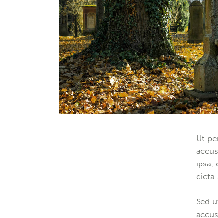
Ut pe
accus
ipsa, 
dicta
Sed u
accus