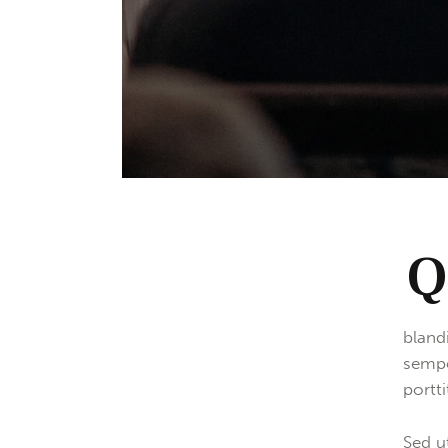
00:00
bland
sempe
portt
Sed u