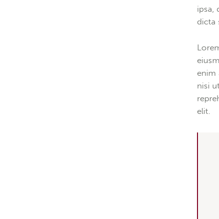
ipsa, 
dicta
Lorem
eiusm
enim 
nisi 
repre
elit.