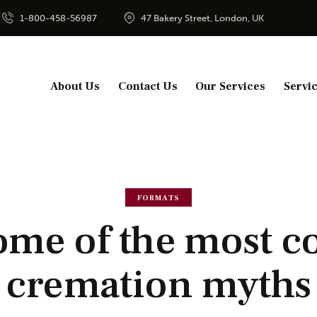
1-800-458-56987
47 Bakery Street, London, UK
About Us
Contact Us
Our Services
Servi
FORMATS
some of the most
cremation myths