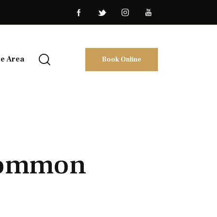
ce Area
Book Online
 common