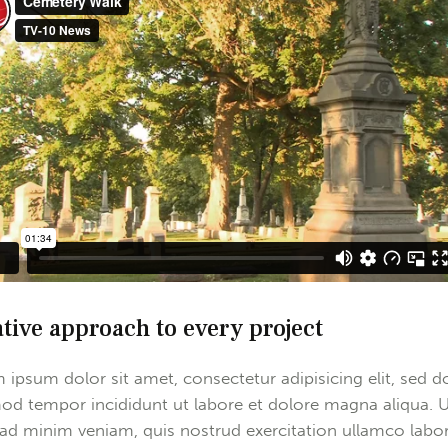
tive approach to every project
 ipsum dolor sit amet, consectetur adipisicing elit, sed d
od tempor incididunt ut labore et dolore magna aliqua. 
ad minim veniam, quis nostrud exercitation ullamco labor