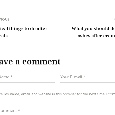
VIOUS
ical things to do after
What you should do
rals
ashes after crem
ave a comment
ve my name, email, and website in this browser for the next time I co