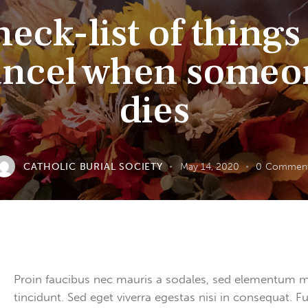
eck-list of things
ancel when someo
dies
CATHOLIC BURIAL SOCIETY
May 14, 2020
0
Commen
Q
Proin faucibus nec mauris a sodales, sed elementum m
tincidunt. Sed eget viverra egestas nisi in consequat. F