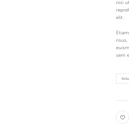
nisi 
repre
elit.
Etiam
risus
euism
sem e
Rela