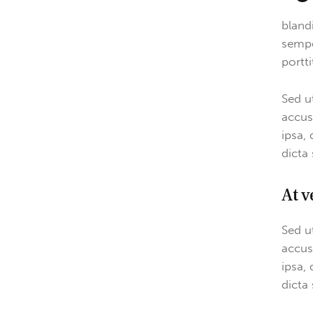
bland
sempe
portt
Sed u
accus
ipsa, 
dicta
At v
Sed u
accus
ipsa, 
dicta 