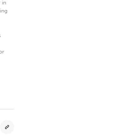
 in
cing
s
or