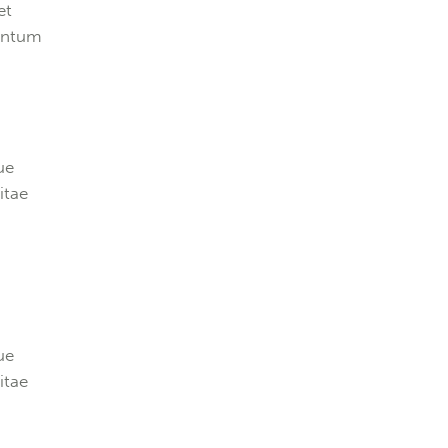
et
mentum
ue
itae
ue
itae