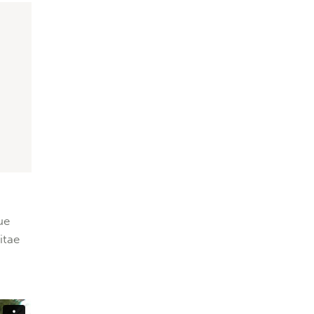
ue
itae