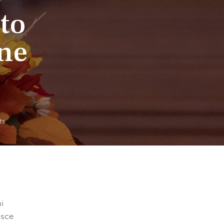
 to
ne
ts
i
usce