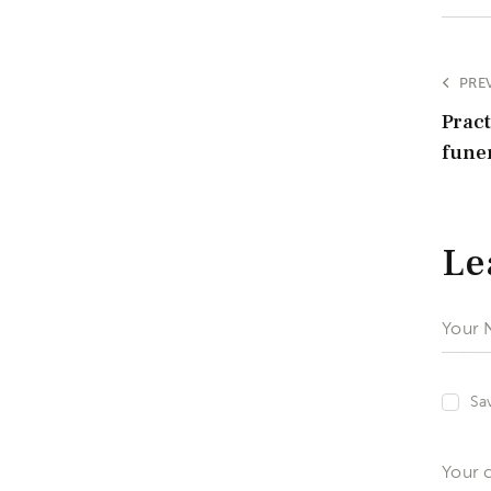
PRE
Pract
fune
Le
Sa