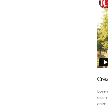
Crea
Lorem
eiusm
enim 