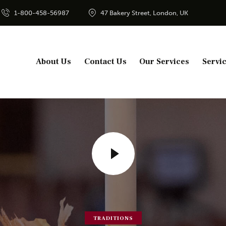
1-800-458-56987
47 Bakery Street, London, UK
About Us
Contact Us
Our Services
Servi
TRADITIONS