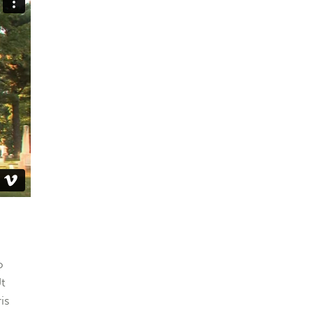
o
Ut
is