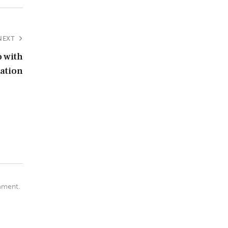
NEXT
 with
ation
mment.