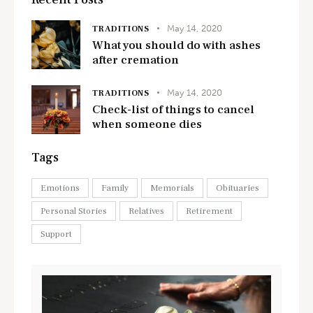
May 14, 2020
TRADITIONS
What you should do with ashes
after cremation
May 14, 2020
TRADITIONS
Check-list of things to cancel
when someone dies
Tags
Emotions
Family
Memorials
Obituaries
Personal Stories
Relatives
Retirement
Support